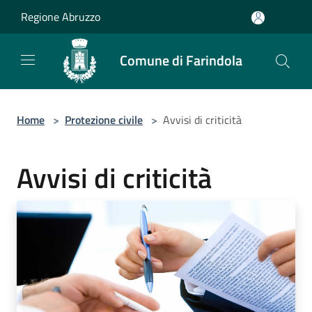
Salta al contenuto principale
Regione Abruzzo
Comune di Farindola
Home
>
Protezione civile
>
Avvisi di criticità
Avvisi di criticità