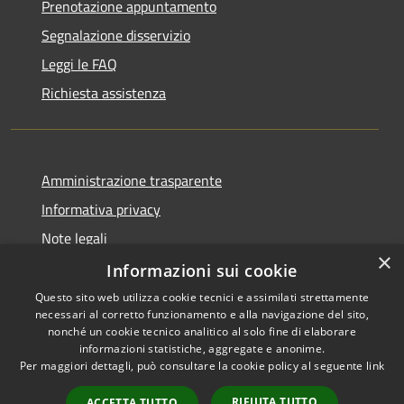
Prenotazione appuntamento
Segnalazione disservizio
Leggi le FAQ
Richiesta assistenza
Amministrazione trasparente
Informativa privacy
Note legali
×
Dichiarazione di accessibilità
Informazioni sui cookie
Questo sito web utilizza cookie tecnici e assimilati strettamente
necessari al corretto funzionamento e alla navigazione del sito,
nonché un cookie tecnico analitico al solo fine di elaborare
informazioni statistiche, aggregate e anonime.
RSS
Copyright © 2026 • Comune di
Per maggiori dettagli, può consultare la cookie policy al seguente
link
Accessibilità
Farindola • Powered by
Privacy
Municipium
Accesso
•
RIFIUTA TUTTO
ACCETTA TUTTO