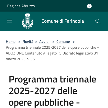
Salta al contenuto principale
Regione Abruzzo
Comune di Farindola
Home
>
Novità
>
Avvisi
>
Comune
>
Programma triennale 2025-2027 delle opere pubbliche -
ADOZIONE Contenuto Allegato I.5 Decreto legislativo 31
marzo 2023 n. 36
Programma triennale
2025-2027 delle
opere pubbliche -