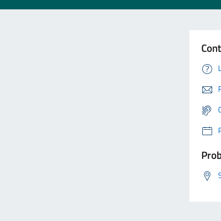
Cont
Prob