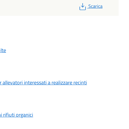
PDF
Scarica
lte
levatori interessati a realizzare recinti
 rifiuti organici