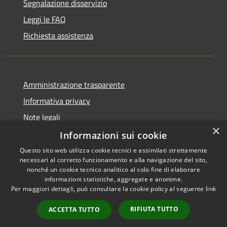
Segnalazione disservizio
Leggi le FAQ
Richiesta assistenza
Amministrazione trasparente
Informativa privacy
Note legali
×
Dichiarazione di accessibilità
Informazioni sui cookie
Questo sito web utilizza cookie tecnici e assimilati strettamente
necessari al corretto funzionamento e alla navigazione del sito,
nonché un cookie tecnico analitico al solo fine di elaborare
informazioni statistiche, aggregate e anonime.
RSS
Copyright © 2026 • Comune di
Per maggiori dettagli, può consultare la cookie policy al seguente
link
Accessibilità
Farindola • Powered by
Privacy
Municipium
Accesso
•
RIFIUTA TUTTO
ACCETTA TUTTO
Cookie
redazione