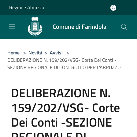
Salta al contenuto principale
Regione Abruzzo
Comune di Farindola
Home
>
Novità
>
Avvisi
>
DELIBERAZIONE N. 159/202/VSG- Corte Dei Conti -
SEZIONE REGIONALE DI CONTROLLO PER L'ABRUZZO
DELIBERAZIONE N.
159/202/VSG- Corte
Dei Conti -SEZIONE
REGIONALE DI