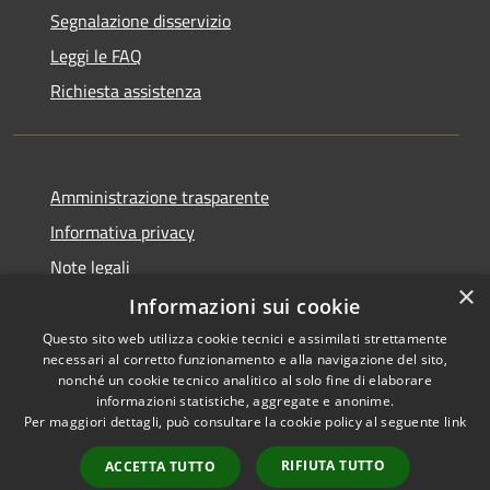
Segnalazione disservizio
Leggi le FAQ
Richiesta assistenza
Amministrazione trasparente
Informativa privacy
Note legali
×
Dichiarazione di accessibilità
Informazioni sui cookie
Questo sito web utilizza cookie tecnici e assimilati strettamente
necessari al corretto funzionamento e alla navigazione del sito,
nonché un cookie tecnico analitico al solo fine di elaborare
informazioni statistiche, aggregate e anonime.
RSS
Copyright © 2026 • Comune di
Per maggiori dettagli, può consultare la cookie policy al seguente
link
Accessibilità
Farindola • Powered by
Privacy
Municipium
Accesso
•
RIFIUTA TUTTO
ACCETTA TUTTO