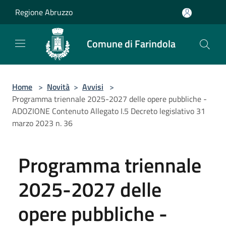
Salta al contenuto principale
Regione Abruzzo
Comune di Farindola
Home
>
Novità
>
Avvisi
>
Programma triennale 2025-2027 delle opere pubbliche -
ADOZIONE Contenuto Allegato I.5 Decreto legislativo 31
marzo 2023 n. 36
Programma triennale
2025-2027 delle
opere pubbliche -