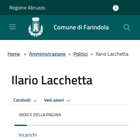
Salta al contenuto principale
Regione Abruzzo
Comune di Farindola
Home
>
Amministrazione
>
Politici
>
Ilario Lacchetta
Ilario Lacchetta
Condividi
Vedi azioni
INDICE DELLA PAGINA
Incarichi