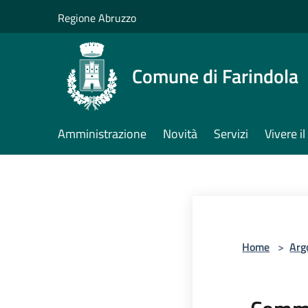
Salta al contenuto principale
Regione Abruzzo
Comune di Farindola
Amministrazione
Novità
Servizi
Vivere 
Home
>
Arg