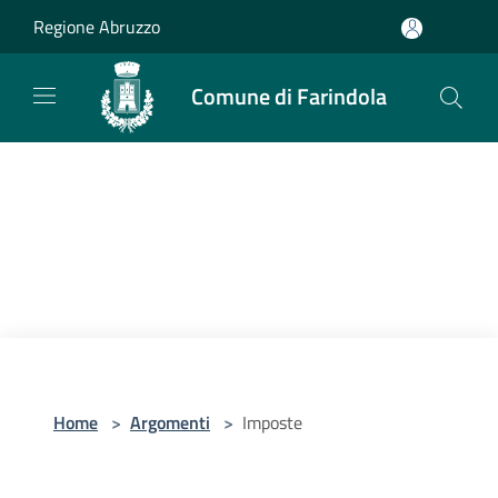
Salta al contenuto principale
Regione Abruzzo
Comune di Farindola
Home
>
Argomenti
>
Imposte