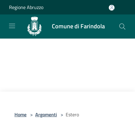
Salta al contenuto principale
Regione Abruzzo
Comune di Farindola
Home
>
Argomenti
>
Estero