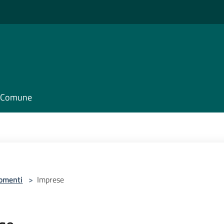
il Comune
omenti
>
Imprese