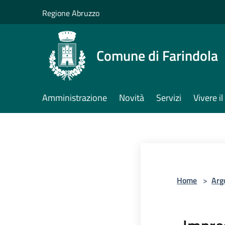
Salta al contenuto principale
Regione Abruzzo
Comune di Farindola
Amministrazione
Novità
Servizi
Vivere 
Home
>
Arg