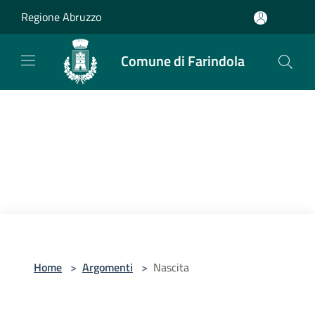
Salta al contenuto principale
Regione Abruzzo
Comune di Farindola
Home
>
Argomenti
>
Nascita