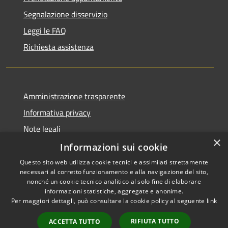
Segnalazione disservizio
Leggi le FAQ
Richiesta assistenza
Amministrazione trasparente
Informativa privacy
Note legali
×
Dichiarazione di accessibilità
Informazioni sui cookie
Questo sito web utilizza cookie tecnici e assimilati strettamente
necessari al corretto funzionamento e alla navigazione del sito,
nonché un cookie tecnico analitico al solo fine di elaborare
informazioni statistiche, aggregate e anonime.
RSS
Copyright © 2026 • Comune di
Per maggiori dettagli, può consultare la cookie policy al seguente
link
Accessibilità
Farindola • Powered by
Privacy
Municipium
Accesso
•
RIFIUTA TUTTO
ACCETTA TUTTO