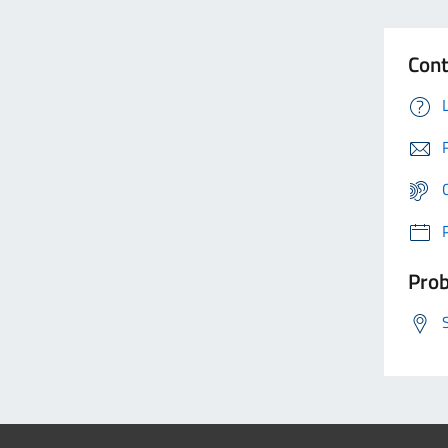
Cont
Prob