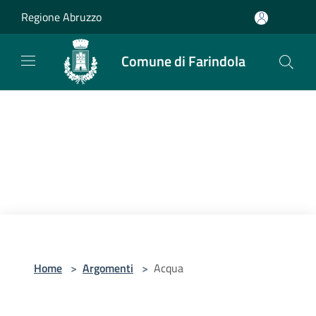
Salta al contenuto principale
Regione Abruzzo
Comune di Farindola
Home
>
Argomenti
>
Acqua