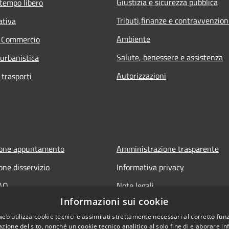
Giustizia e sicurezza pubblica
 tempo libero
Tributi,finanze e contravvenzion
ativa
Ambiente
e Commercio
Salute, benessere e assistenza
 urbanistica
Autorizzazioni
 trasporti
ione appuntamento
Amministrazione trasparente
one disservizio
Informativa privacy
FAQ
Note legali
Informazioni sui cookie
 assistenza
Dichiarazione di accessibilità
web utilizza cookie tecnici e assimilati strettamente necessari al corretto fu
azione del sito, nonché un cookie tecnico analitico al solo fine di elaborare i