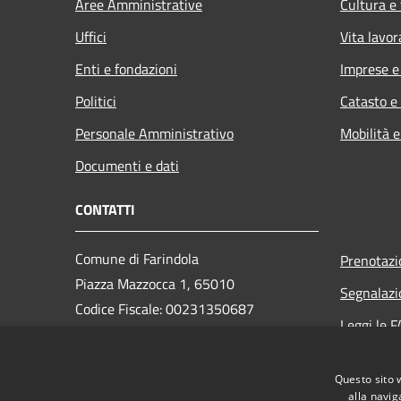
Aree Amministrative
Cultura e
Uffici
Vita lavor
Enti e fondazioni
Imprese 
Politici
Catasto e
Personale Amministrativo
Mobilità e
Documenti e dati
CONTATTI
Comune di Farindola
Prenotaz
Piazza Mazzocca 1, 65010
Segnalazi
Codice Fiscale: 00231350687
Leggi le 
Partita IVA: 00231350687
Richiesta
PEC: protocollo.farindola@pec.it
Questo sito 
Centralino Unico: +39 085 823131
alla navig