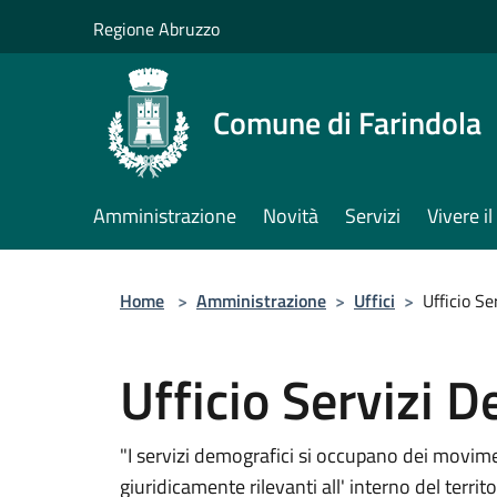
Salta al contenuto principale
Regione Abruzzo
Comune di Farindola
Amministrazione
Novità
Servizi
Vivere 
Home
>
Amministrazione
>
Uffici
>
Ufficio Se
Ufficio Servizi 
"I servizi demografici si occupano dei movimen
giuridicamente rilevanti all' interno del terri