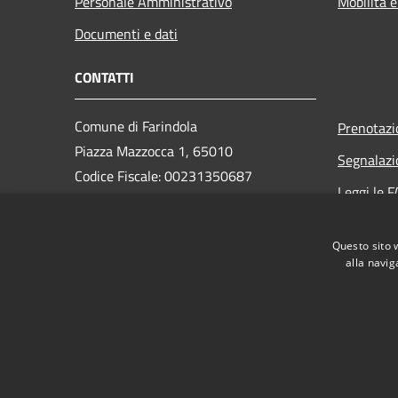
Personale Amministrativo
Mobilità e
Documenti e dati
CONTATTI
Comune di Farindola
Prenotaz
Piazza Mazzocca 1, 65010
Segnalazi
Codice Fiscale: 00231350687
Leggi le 
Partita IVA: 00231350687
Richiesta
PEC: protocollo.farindola@pec.it
Questo sito 
Centralino Unico: +39 085 823131
alla navig
RSS
Accessibilità
Privacy
Cookie
Mappa de