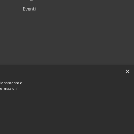
Eventi
×
nzionamento e
nformazioni
Municipium
Accesso redazione
Farindola • Powered by
•