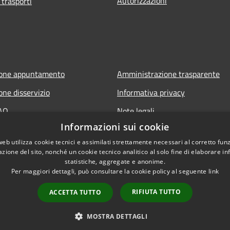
Autorizzazioni
 trasporti
ione appuntamento
Amministrazione trasparente
one disservizio
Informativa privacy
FAQ
Note legali
Informazioni sui cookie
 assistenza
Dichiarazione di accessibilità
web utilizza cookie tecnici e assimilati strettamente necessari al corretto fu
azione del sito, nonché un cookie tecnico analitico al solo fine di elaborare i
statistiche, aggregate e anonime.
Per maggiori dettagli, può consultare la cookie policy al seguente
link
RIFIUTA TUTTO
ACCETTA TUTTO
l sito
Copyright © 2026 • Comune di 
MOSTRA DETTAGLI