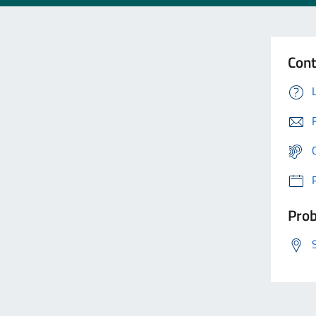
Cont
Prob